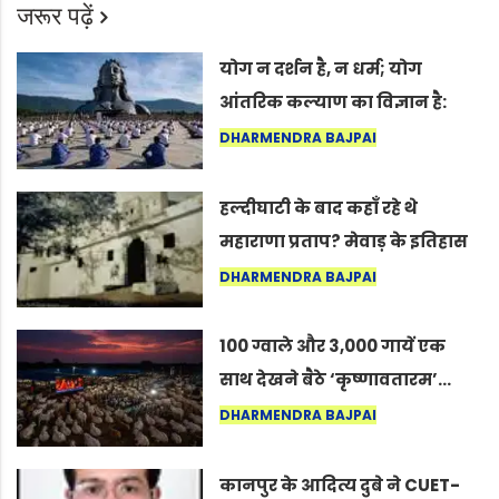
जरूर पढ़ें
योग न दर्शन है, न धर्म; योग
आंतरिक कल्याण का विज्ञान है:
अंतरराष्ट्रीय योग दिवस 2026 पर
DHARMENDRA BAJPAI
सद्गुर
हल्दीघाटी के बाद कहाँ रहे थे
महाराणा प्रताप? मेवाड़ के इतिहास
का वह अनकहा अध्याय जो आज भी
DHARMENDRA BAJPAI
कोल्यारी में जीवित है
100 ग्वाले और 3,000 गायें एक
साथ देखने बैठे ‘कृष्णावतारम’…
नागपुर में दिखा ऐसा नज़ारा कि
DHARMENDRA BAJPAI
लोग बोले, “ऐसा तो सिर्फ़ कृष्ण ही
कर सकते हैं”
कानपुर के आदित्य दुबे ने CUET-