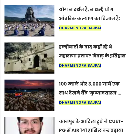
योग न दर्शन है, न धर्म; योग
आंतरिक कल्याण का विज्ञान है:
अंतरराष्ट्रीय योग दिवस 2026 पर
DHARMENDRA BAJPAI
सद्गुर
हल्दीघाटी के बाद कहाँ रहे थे
महाराणा प्रताप? मेवाड़ के इतिहास
का वह अनकहा अध्याय जो आज भी
DHARMENDRA BAJPAI
कोल्यारी में जीवित है
100 ग्वाले और 3,000 गायें एक
साथ देखने बैठे ‘कृष्णावतारम’…
नागपुर में दिखा ऐसा नज़ारा कि
DHARMENDRA BAJPAI
लोग बोले, “ऐसा तो सिर्फ़ कृष्ण ही
कर सकते हैं”
कानपुर के आदित्य दुबे ने CUET-
PG में AIR 141 हासिल कर बढ़ाया