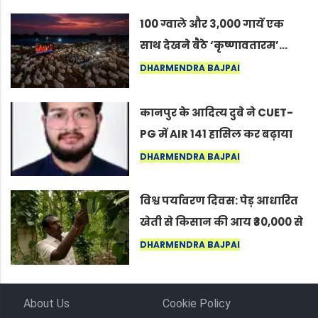
100 ग्वाले और 3,000 गायें एक
साथ देखने बैठे ‘कृष्णावतारम’…
नागपुर में दिखा ऐसा नज़ारा कि
DHARMENDRA BAJPAI
लोग बोले, “ऐसा तो सिर्फ़ कृष्ण ही
कर सकते हैं”
कानपुर के आदित्य दुबे ने CUET-
PG में AIR 141 हासिल कर बढ़ाया
शहर का मान
DHARMENDRA BAJPAI
विश्व पर्यावरण दिवस: पेड़ आधारित
खेती से किसान की आय ₹30,000 से
बढ़कर ₹3 लाख प्रति एकड़ हुई
DHARMENDRA BAJPAI
About Us
Cookie Policy