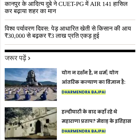
कानपुर के आदित्य दुबे ने CUET-PG में AIR 141 हासिल
कर बढ़ाया शहर का मान
विश्व पर्यावरण दिवस: पेड़ आधारित खेती से किसान की आय
₹30,000 से बढ़कर ₹3 लाख प्रति एकड़ हुई
जरूर पढ़ें
योग न दर्शन है, न धर्म; योग
आंतरिक कल्याण का विज्ञान है:
अंतरराष्ट्रीय योग दिवस 2026 पर
DHARMENDRA BAJPAI
सद्गुर
हल्दीघाटी के बाद कहाँ रहे थे
महाराणा प्रताप? मेवाड़ के इतिहास
का वह अनकहा अध्याय जो आज भी
DHARMENDRA BAJPAI
कोल्यारी में जीवित है