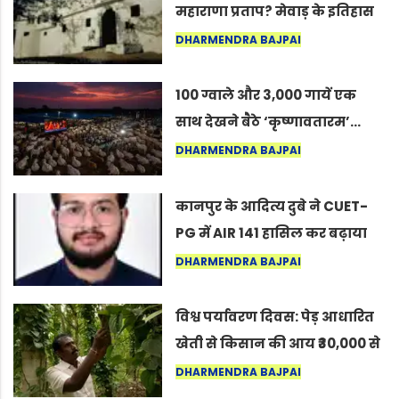
महाराणा प्रताप? मेवाड़ के इतिहास
का वह अनकहा अध्याय जो आज भी
DHARMENDRA BAJPAI
कोल्यारी में जीवित है
100 ग्वाले और 3,000 गायें एक
साथ देखने बैठे ‘कृष्णावतारम’…
नागपुर में दिखा ऐसा नज़ारा कि
DHARMENDRA BAJPAI
लोग बोले, “ऐसा तो सिर्फ़ कृष्ण ही
कर सकते हैं”
कानपुर के आदित्य दुबे ने CUET-
PG में AIR 141 हासिल कर बढ़ाया
शहर का मान
DHARMENDRA BAJPAI
विश्व पर्यावरण दिवस: पेड़ आधारित
खेती से किसान की आय ₹30,000 से
बढ़कर ₹3 लाख प्रति एकड़ हुई
DHARMENDRA BAJPAI