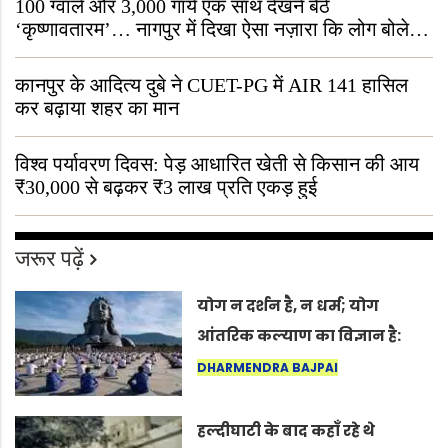
100 ग्वाले और 3,000 गायें एक साथ देखने बैठे
‘कृष्णावतारम’… नागपुर में दिखा ऐसा नज़ारा कि लोग बोले,
“ऐसा तो सिर्फ़ कृष्ण ही कर सकते हैं”
कानपुर के आदित्य दुबे ने CUET-PG में AIR 141 हासिल
कर बढ़ाया शहर का मान
विश्व पर्यावरण दिवस: पेड़ आधारित खेती से किसान की आय
₹30,000 से बढ़कर ₹3 लाख प्रति एकड़ हुई
जरूर पढ़ें
योग न दर्शन है, न धर्म; योग
आंतरिक कल्याण का विज्ञान है:
अंतरराष्ट्रीय योग दिवस 2026 पर
DHARMENDRA BAJPAI
सद्गुर
हल्दीघाटी के बाद कहाँ रहे थे