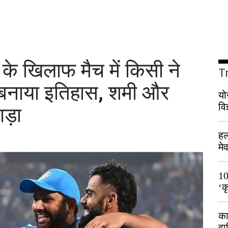
के खिलाफ मैच में किसी ने
T
ने बनाया इतिहास, शमी और
यो
वि
ाड़ा
हल
मे
भी
10
‘क
लो
का
हा