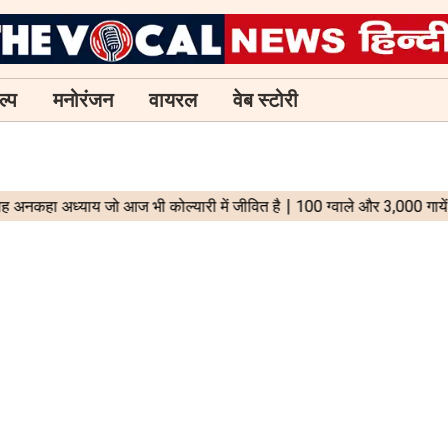
ल्प
मनोरंजन
वायरल
वेब स्टोरी