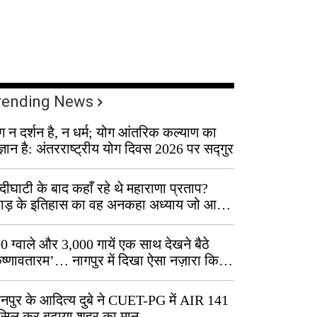
rending News
ग न दर्शन है, न धर्म; योग आंतरिक कल्याण का
ज्ञान है: अंतरराष्ट्रीय योग दिवस 2026 पर सद्गुर
्दीघाटी के बाद कहाँ रहे थे महाराणा प्रताप?
वाड़ के इतिहास का वह अनकहा अध्याय जो आज
 कोल्यारी में जीवित है
0 ग्वाले और 3,000 गायें एक साथ देखने बैठे
ृष्णावतारम’… नागपुर में दिखा ऐसा नज़ारा कि
ग बोले, “ऐसा तो सिर्फ़ कृष्ण ही कर सकते हैं”
नपुर के आदित्य दुबे ने CUET-PG में AIR 141
सिल कर बढ़ाया शहर का मान