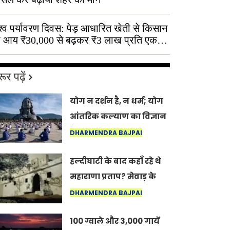
श्व पर्यावरण दिवस: पेड़ आधारित खेती से किसान
 आय ₹30,000 से बढ़कर ₹3 लाख प्रति एकड़
ूर पढ़ें
योग न दर्शन है, न धर्म; योग
आंतरिक कल्याण का विज्ञान
है: अंतरराष्ट्रीय योग दिवस
DHARMENDRA BAJPAI
2026 पर सद्गुर
हल्दीघाटी के बाद कहाँ रहे थे
महाराणा प्रताप? मेवाड़ के
इतिहास का वह अनकहा
DHARMENDRA BAJPAI
अध्याय जो आज भी कोल्यारी
100 ग्वाले और 3,000 गायें
में जीवित है