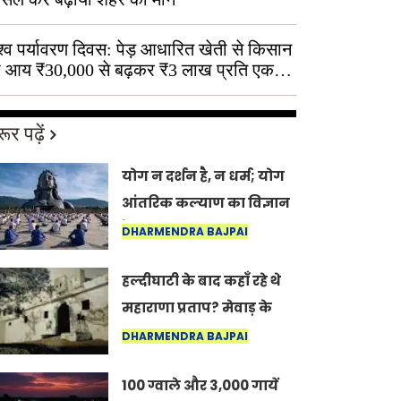
श्व पर्यावरण दिवस: पेड़ आधारित खेती से किसान
 आय ₹30,000 से बढ़कर ₹3 लाख प्रति एकड़
ूर पढ़ें
योग न दर्शन है, न धर्म; योग
आंतरिक कल्याण का विज्ञान
है: अंतरराष्ट्रीय योग दिवस
DHARMENDRA BAJPAI
2026 पर सद्गुर
हल्दीघाटी के बाद कहाँ रहे थे
महाराणा प्रताप? मेवाड़ के
इतिहास का वह अनकहा
DHARMENDRA BAJPAI
अध्याय जो आज भी कोल्यारी
100 ग्वाले और 3,000 गायें
में जीवित है