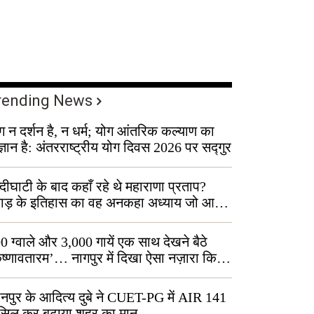
rending News
ग न दर्शन है, न धर्म; योग आंतरिक कल्याण का
ज्ञान है: अंतरराष्ट्रीय योग दिवस 2026 पर सद्गुर
्दीघाटी के बाद कहाँ रहे थे महाराणा प्रताप?
वाड़ के इतिहास का वह अनकहा अध्याय जो आज
 कोल्यारी में जीवित है
0 ग्वाले और 3,000 गायें एक साथ देखने बैठे
ृष्णावतारम’… नागपुर में दिखा ऐसा नज़ारा कि
ग बोले, “ऐसा तो सिर्फ़ कृष्ण ही कर सकते हैं”
नपुर के आदित्य दुबे ने CUET-PG में AIR 141
सिल कर बढ़ाया शहर का मान