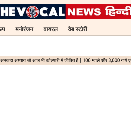
ल्प
मनोरंजन
वायरल
वेब स्टोरी