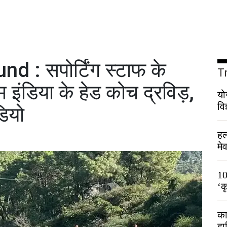
d : सपोर्टिंग स्टाफ के
T
इंडिया के हेड कोच द्रविड़,
यो
वि
डियो
हल
मे
भी
10
‘क
लो
का
हा