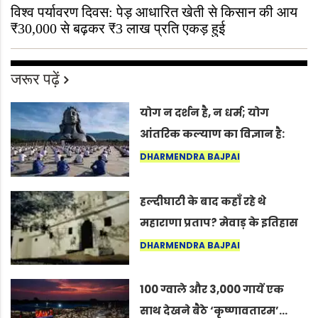
विश्व पर्यावरण दिवस: पेड़ आधारित खेती से किसान की आय
₹30,000 से बढ़कर ₹3 लाख प्रति एकड़ हुई
जरूर पढ़ें
योग न दर्शन है, न धर्म; योग
आंतरिक कल्याण का विज्ञान है:
अंतरराष्ट्रीय योग दिवस 2026 पर
DHARMENDRA BAJPAI
सद्गुर
हल्दीघाटी के बाद कहाँ रहे थे
महाराणा प्रताप? मेवाड़ के इतिहास
का वह अनकहा अध्याय जो आज भी
DHARMENDRA BAJPAI
कोल्यारी में जीवित है
100 ग्वाले और 3,000 गायें एक
साथ देखने बैठे ‘कृष्णावतारम’…