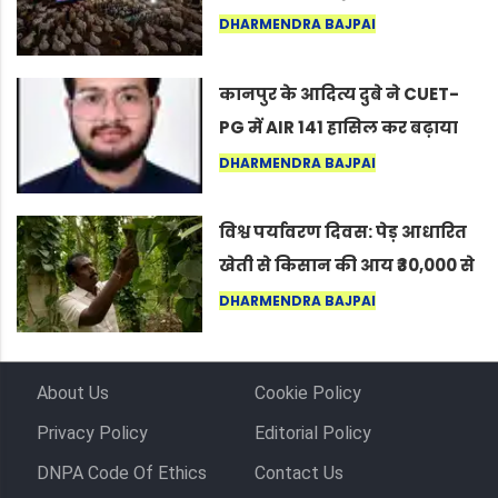
नागपुर में दिखा ऐसा नज़ारा कि
DHARMENDRA BAJPAI
लोग बोले, “ऐसा तो सिर्फ़ कृष्ण ही
कर सकते हैं”
कानपुर के आदित्य दुबे ने CUET-
PG में AIR 141 हासिल कर बढ़ाया
शहर का मान
DHARMENDRA BAJPAI
विश्व पर्यावरण दिवस: पेड़ आधारित
खेती से किसान की आय ₹30,000 से
बढ़कर ₹3 लाख प्रति एकड़ हुई
DHARMENDRA BAJPAI
About Us
Cookie Policy
Privacy Policy
Editorial Policy
DNPA Code Of Ethics
Contact Us