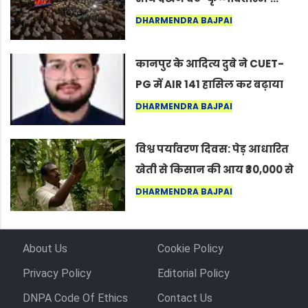
नागपुर में दिखा ऐसा नज़ारा कि
DHARMENDRA BAJPAI
लोग बोले, “ऐसा तो सिर्फ़ कृष्ण ही
कर सकते हैं”
कानपुर के आदित्य दुबे ने CUET-
PG में AIR 141 हासिल कर बढ़ाया
शहर का मान
DHARMENDRA BAJPAI
विश्व पर्यावरण दिवस: पेड़ आधारित
खेती से किसान की आय ₹30,000 से
बढ़कर ₹3 लाख प्रति एकड़ हुई
DHARMENDRA BAJPAI
About Us
Cookie Policy
Privacy Policy
Editorial Policy
DNPA Code Of Ethics
Contact Us