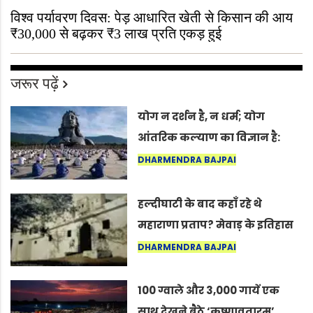
विश्व पर्यावरण दिवस: पेड़ आधारित खेती से किसान की आय
₹30,000 से बढ़कर ₹3 लाख प्रति एकड़ हुई
जरूर पढ़ें
योग न दर्शन है, न धर्म; योग
आंतरिक कल्याण का विज्ञान है:
अंतरराष्ट्रीय योग दिवस 2026 पर
DHARMENDRA BAJPAI
सद्गुर
हल्दीघाटी के बाद कहाँ रहे थे
महाराणा प्रताप? मेवाड़ के इतिहास
का वह अनकहा अध्याय जो आज भी
DHARMENDRA BAJPAI
कोल्यारी में जीवित है
100 ग्वाले और 3,000 गायें एक
साथ देखने बैठे ‘कृष्णावतारम’…