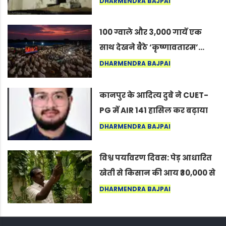
DHARMENDRA BAJPAI
कोल्यारी में जीवित है
100 ग्वाले और 3,000 गायें एक
साथ देखने बैठे ‘कृष्णावतारम’…
नागपुर में दिखा ऐसा नज़ारा कि
DHARMENDRA BAJPAI
लोग बोले, “ऐसा तो सिर्फ़ कृष्ण ही
कर सकते हैं”
कानपुर के आदित्य दुबे ने CUET-
PG में AIR 141 हासिल कर बढ़ाया
शहर का मान
DHARMENDRA BAJPAI
विश्व पर्यावरण दिवस: पेड़ आधारित
खेती से किसान की आय ₹30,000 से
बढ़कर ₹3 लाख प्रति एकड़ हुई
DHARMENDRA BAJPAI