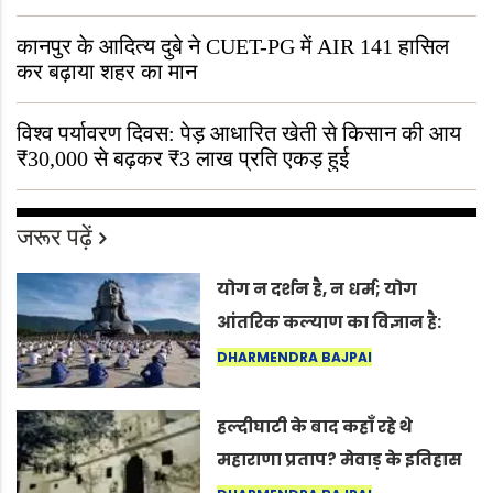
“ऐसा तो सिर्फ़ कृष्ण ही कर सकते हैं”
कानपुर के आदित्य दुबे ने CUET-PG में AIR 141 हासिल
कर बढ़ाया शहर का मान
विश्व पर्यावरण दिवस: पेड़ आधारित खेती से किसान की आय
₹30,000 से बढ़कर ₹3 लाख प्रति एकड़ हुई
जरूर पढ़ें
योग न दर्शन है, न धर्म; योग
आंतरिक कल्याण का विज्ञान है:
अंतरराष्ट्रीय योग दिवस 2026 पर
DHARMENDRA BAJPAI
सद्गुर
हल्दीघाटी के बाद कहाँ रहे थे
महाराणा प्रताप? मेवाड़ के इतिहास
का वह अनकहा अध्याय जो आज भी