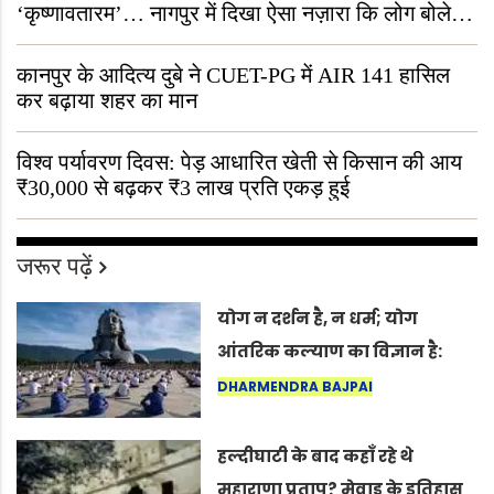
‘कृष्णावतारम’… नागपुर में दिखा ऐसा नज़ारा कि लोग बोले,
“ऐसा तो सिर्फ़ कृष्ण ही कर सकते हैं”
कानपुर के आदित्य दुबे ने CUET-PG में AIR 141 हासिल
कर बढ़ाया शहर का मान
विश्व पर्यावरण दिवस: पेड़ आधारित खेती से किसान की आय
₹30,000 से बढ़कर ₹3 लाख प्रति एकड़ हुई
जरूर पढ़ें
योग न दर्शन है, न धर्म; योग
आंतरिक कल्याण का विज्ञान है:
अंतरराष्ट्रीय योग दिवस 2026 पर
DHARMENDRA BAJPAI
सद्गुर
हल्दीघाटी के बाद कहाँ रहे थे
महाराणा प्रताप? मेवाड़ के इतिहास