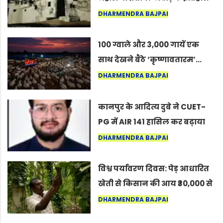
का वह अनकहा अध्याय जो आज भी
DHARMENDRA BAJPAI
कोल्यारी में जीवित है
100 ग्वाले और 3,000 गायें एक
साथ देखने बैठे ‘कृष्णावतारम’…
नागपुर में दिखा ऐसा नज़ारा कि
DHARMENDRA BAJPAI
लोग बोले, “ऐसा तो सिर्फ़ कृष्ण ही
कर सकते हैं”
कानपुर के आदित्य दुबे ने CUET-
PG में AIR 141 हासिल कर बढ़ाया
शहर का मान
DHARMENDRA BAJPAI
विश्व पर्यावरण दिवस: पेड़ आधारित
खेती से किसान की आय ₹30,000 से
बढ़कर ₹3 लाख प्रति एकड़ हुई
DHARMENDRA BAJPAI