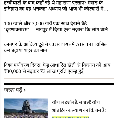
हल्दीघाटी के बाद कहाँ रहे थे महाराणा प्रताप? मेवाड़ के
इतिहास का वह अनकहा अध्याय जो आज भी कोल्यारी में
जीवित है
100 ग्वाले और 3,000 गायें एक साथ देखने बैठे
‘कृष्णावतारम’… नागपुर में दिखा ऐसा नज़ारा कि लोग बोले,
“ऐसा तो सिर्फ़ कृष्ण ही कर सकते हैं”
कानपुर के आदित्य दुबे ने CUET-PG में AIR 141 हासिल
कर बढ़ाया शहर का मान
विश्व पर्यावरण दिवस: पेड़ आधारित खेती से किसान की आय
₹30,000 से बढ़कर ₹3 लाख प्रति एकड़ हुई
जरूर पढ़ें
योग न दर्शन है, न धर्म; योग
आंतरिक कल्याण का विज्ञान है: