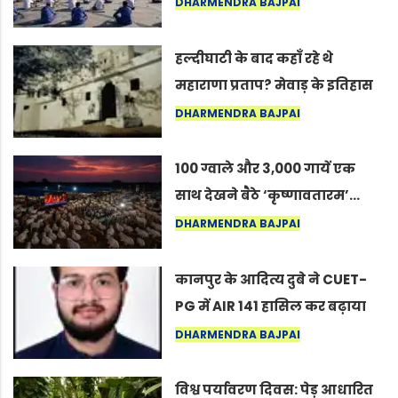
अंतरराष्ट्रीय योग दिवस 2026 पर
DHARMENDRA BAJPAI
सद्गुर
हल्दीघाटी के बाद कहाँ रहे थे
महाराणा प्रताप? मेवाड़ के इतिहास
का वह अनकहा अध्याय जो आज भी
DHARMENDRA BAJPAI
कोल्यारी में जीवित है
100 ग्वाले और 3,000 गायें एक
साथ देखने बैठे ‘कृष्णावतारम’…
नागपुर में दिखा ऐसा नज़ारा कि
DHARMENDRA BAJPAI
लोग बोले, “ऐसा तो सिर्फ़ कृष्ण ही
कर सकते हैं”
कानपुर के आदित्य दुबे ने CUET-
PG में AIR 141 हासिल कर बढ़ाया
शहर का मान
DHARMENDRA BAJPAI
विश्व पर्यावरण दिवस: पेड़ आधारित