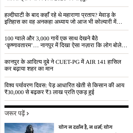
हल्दीघाटी के बाद कहाँ रहे थे महाराणा प्रताप? मेवाड़ के
इतिहास का वह अनकहा अध्याय जो आज भी कोल्यारी में
जीवित है
100 ग्वाले और 3,000 गायें एक साथ देखने बैठे
‘कृष्णावतारम’… नागपुर में दिखा ऐसा नज़ारा कि लोग बोले,
“ऐसा तो सिर्फ़ कृष्ण ही कर सकते हैं”
कानपुर के आदित्य दुबे ने CUET-PG में AIR 141 हासिल
कर बढ़ाया शहर का मान
विश्व पर्यावरण दिवस: पेड़ आधारित खेती से किसान की आय
₹30,000 से बढ़कर ₹3 लाख प्रति एकड़ हुई
जरूर पढ़ें
योग न दर्शन है, न धर्म; योग