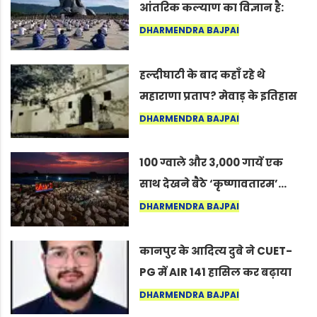
आंतरिक कल्याण का विज्ञान है:
अंतरराष्ट्रीय योग दिवस 2026 पर
DHARMENDRA BAJPAI
सद्गुर
हल्दीघाटी के बाद कहाँ रहे थे
महाराणा प्रताप? मेवाड़ के इतिहास
का वह अनकहा अध्याय जो आज भी
DHARMENDRA BAJPAI
कोल्यारी में जीवित है
100 ग्वाले और 3,000 गायें एक
साथ देखने बैठे ‘कृष्णावतारम’…
नागपुर में दिखा ऐसा नज़ारा कि
DHARMENDRA BAJPAI
लोग बोले, “ऐसा तो सिर्फ़ कृष्ण ही
कर सकते हैं”
कानपुर के आदित्य दुबे ने CUET-
PG में AIR 141 हासिल कर बढ़ाया
शहर का मान
DHARMENDRA BAJPAI