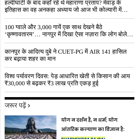
हल्दीघाटी के बाद कहाँ रहे थे महाराणा प्रताप? मेवाड़ के
इतिहास का वह अनकहा अध्याय जो आज भी कोल्यारी में
जीवित है
100 ग्वाले और 3,000 गायें एक साथ देखने बैठे
‘कृष्णावतारम’… नागपुर में दिखा ऐसा नज़ारा कि लोग बोले,
“ऐसा तो सिर्फ़ कृष्ण ही कर सकते हैं”
कानपुर के आदित्य दुबे ने CUET-PG में AIR 141 हासिल
कर बढ़ाया शहर का मान
विश्व पर्यावरण दिवस: पेड़ आधारित खेती से किसान की आय
₹30,000 से बढ़कर ₹3 लाख प्रति एकड़ हुई
जरूर पढ़ें
योग न दर्शन है, न धर्म; योग
आंतरिक कल्याण का विज्ञान है:
अंतरराष्ट्रीय योग दिवस 2026 पर