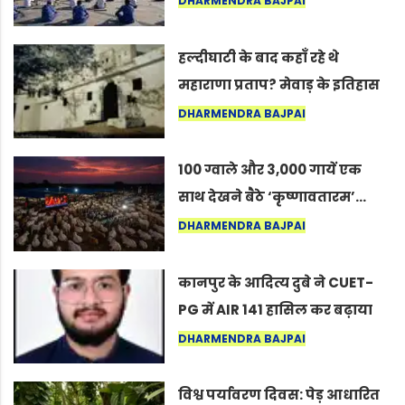
DHARMENDRA BAJPAI
सद्गुर
हल्दीघाटी के बाद कहाँ रहे थे
महाराणा प्रताप? मेवाड़ के इतिहास
का वह अनकहा अध्याय जो आज भी
DHARMENDRA BAJPAI
कोल्यारी में जीवित है
100 ग्वाले और 3,000 गायें एक
साथ देखने बैठे ‘कृष्णावतारम’…
नागपुर में दिखा ऐसा नज़ारा कि
DHARMENDRA BAJPAI
लोग बोले, “ऐसा तो सिर्फ़ कृष्ण ही
कर सकते हैं”
कानपुर के आदित्य दुबे ने CUET-
PG में AIR 141 हासिल कर बढ़ाया
शहर का मान
DHARMENDRA BAJPAI
विश्व पर्यावरण दिवस: पेड़ आधारित