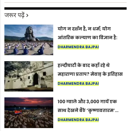
जरूर पढ़ें
योग न दर्शन है, न धर्म; योग
आंतरिक कल्याण का विज्ञान है:
अंतरराष्ट्रीय योग दिवस 2026 पर
DHARMENDRA BAJPAI
सद्गुर
हल्दीघाटी के बाद कहाँ रहे थे
महाराणा प्रताप? मेवाड़ के इतिहास
का वह अनकहा अध्याय जो आज भी
DHARMENDRA BAJPAI
कोल्यारी में जीवित है
100 ग्वाले और 3,000 गायें एक
साथ देखने बैठे ‘कृष्णावतारम’…
नागपुर में दिखा ऐसा नज़ारा कि
DHARMENDRA BAJPAI
लोग बोले, “ऐसा तो सिर्फ़ कृष्ण ही